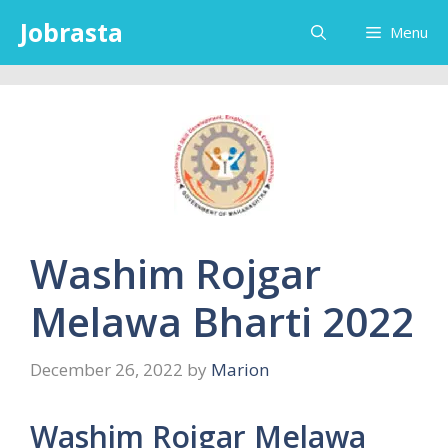
Skip
Jobrasta
Menu
to
content
Washim Rojgar
Melawa Bharti 2022
December 26, 2022
by
Marion
Washim Rojgar Melawa