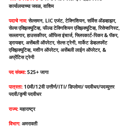
कार्यालयाच्या जवळ, वाशिम
पदाचे नाव:
सेल्समन, LIC एजंट, टेक्निशियन, सर्विस ॲडव्हाझर,
सेल्स एक्झिक्युटिव्ह, फील्ड टेक्निशियन एक्झिक्युटिव्ह, रिसेप्शनिस्ट,
सल्लागार, हाउसकीपर, ऑफिस इंचार्ज, फ्लिपकार्ट-पिकर & पॅकर,
ड्रायव्हर, असेंबली ऑपरेटर, सेल्स ट्रेनी, मार्केट डेव्हलपमेंट
एक्झिक्युटिव्ह, मशीन ऑपरेटर, असेंबली लाईन ऑपरेटर, &
अप्रेंटिस ट्रेनी
पद संख्या:
525+ जागा
पात्रता:
10वी/12वी उत्तीर्ण/ITI/ डिप्लोमा/ पदवीधर/पदव्युत्तर
पदवी/कृषी पदवीधर
राज्य:
महाराष्ट्र
विभाग:
अमरावती