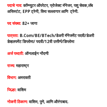
पदाचे नाव:
कॉम्प्युटर ऑपरेटर, प्रोजेक्ट मॅनेजर, पशु सेवक,लॅब
असिस्टंट, EPP ट्रेनी, विमा सल्लागार आणि ट्रेनी.
पद संख्या:
82+ जागा
पात्रता:
B.Com/BE/BTech/डेअरी मॅनेजमेंट पदवी/डेअरी
डेव्हलपमेंट डिप्लोमा/ पदवी/12वी उत्तीर्ण/डिप्लोमा
अर्ज पध्दती:
ऑनलाईन नोंदणी
राज्य:
महाराष्ट्र
विभाग:
अमरावती
जिल्हा:
वाशिम
नोकरी ठिकाण:
वाशिम, पुणे, आणि औरंगाबाद.