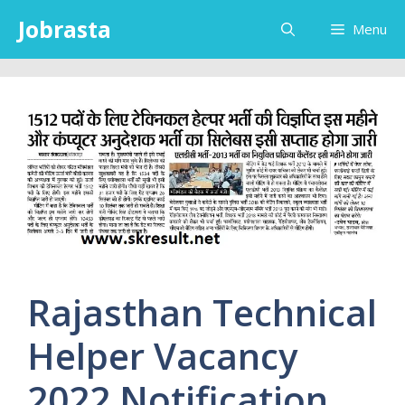
Skip
Jobrasta
Menu
to
content
Rajasthan Technical
Helper Vacancy
2022 Notification