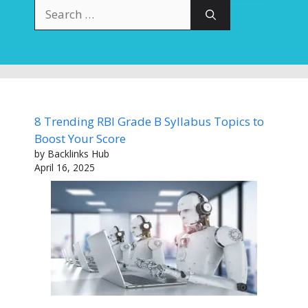
Search
for:
8 Trending RBI Grade B Syllabus Topics to
Boost Your Score
by Backlinks Hub
April 16, 2025