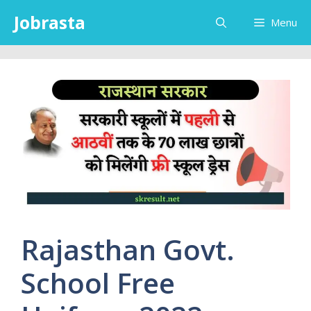
Skip
Jobrasta
Menu
to
content
Rajasthan Govt.
School Free