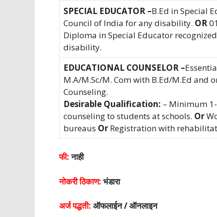
SPECIAL EDUCATOR –
B.Ed in Special 
Council of India for any disability.
OR
01
Diploma in Special Educator recognized 
disability.
EDUCATIONAL COUNSELOR –
Essentia
M.A/M.Sc/M. Com with B.Ed/M.Ed and o
Counseling.
Desirable Qualification:
– Minimum 1-y
counseling to students at schools.
Or
Wo
bureaus
Or
Registration with rehabilita
फी:
नाही
नोकरी ठिकाण:
भंडारा
अर्ज पद्धती:
ऑफलाईन / ऑनलाइन