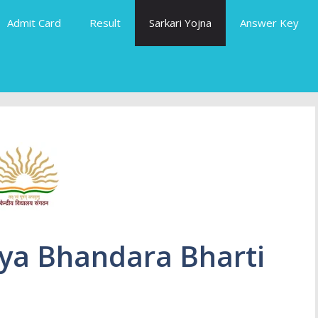
Admit Card
Result
Sarkari Yojna
Answer Key
aya Bhandara Bharti