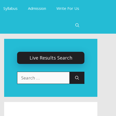
Syllabus
Admission
Write For Us
Live Results Search
Search
for: