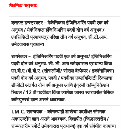
शैक्षणिक पात्रता:
क्राफ्ट इन्स्ट्रक्टर – मेकॅनिकल इंजिनिअरिंग पदवी एक वर्ष
अनुभव / मेकॅनिकल इंजिनिअरिंग पदवी दोन वर्ष अनुभव /
एनसिव्हिटी प्रमाणपत्र परिक्षा तीन वर्ष अनुभव, सी.टी.आय.
उमेदवारास प्राधान्य
डायरेक्टर – इंजिनिअरिंग पदवी एक वर्ष अनुभव/ इंजिनिअरिंग
पदवी दोन वर्ष अनुभव. सी. टी. आय उमेदवारास प्राधान्य किंवा
एम.बी.ए./बी.बी.ए. (सोसलॉजी/ सोराल वेल्फेयर / इकॉनॉमिक्स)
पदवी दोन वर्ष अनुभव, पदवी / पदवीका एम्प्लॉयब्लिटी स्किलचा
डीजीटी अंतर्गत दोन वर्ष अनुभव आणि इंग्रजी कॉम्युनिकेशन
स्किल / 12 वी पदवीका किंवा त्यापेक्षा जास्त स्तरावरील बेसिक
कॉम्प्युटरचे ज्ञान असने आवश्यक.
I.M.C. समन्वयक – कोणत्याही शाखेचा पदवीधर संगणक
अकाउन्टींग ज्ञान असने आवश्यक, विद्यापीठ (जिल्हास्तरीय /
राज्यस्तरीय स्पोर्ट उमेदवारास प्राधान्य) एक वर्ष संबंधीत कामाचा