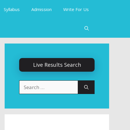
Syllabus
Admission
Write For Us
Live Results Search
Search
for: